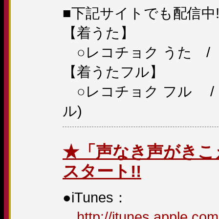
■下記サイトでも配信中!
【着うた】
○レコチョク うた / mus
【着うたフル】
○レコチョク フル / mus
ル)
★「声なき声がきこえる -
スタート!!
●iTunes：
http://itunes.apple.co