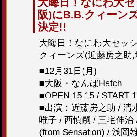
大晦日！なにわ大セッ
阪)にB.B.クィーン
決定!!
大晦日！なにわ大セッション
クィーンズ(近藤房之助
■12月31日(月)
■大阪・なんばHatch
■OPEN 15:15 / START 1
■出演：近藤房之助 / 清水
唯子 / 西慎嗣 / 三宅伸
(from Sensation) / 浅岡