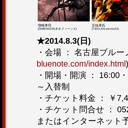
増崎孝司
五味孝氏
(DIMENSION,B.B.クィーンズ)
(T-BOLAN,electro53)
★2014.8.3(日)
・会場 ： 名古屋ブルー
bluenote.com/index.html
・開場・開演 ： 16:00・17:0
～入替制
・チケット料金 ： ￥7,4
・チケット問合せ ： 052-96
またはインターネット