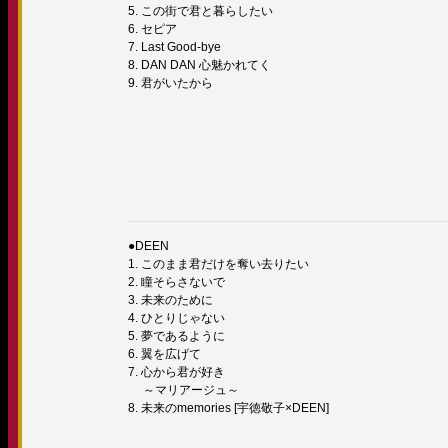
5. この街で君と暮らしたい
6. セピア
7. Last Good-bye
8. DAN DAN 心魅かれてく
9. 君がいたから
●DEEN
1. このまま君だけを奪い去りたい
2. 瞳そらさないで
3. 未来のために
4. ひとりじゃない
5. 夢であるように
6. 翼を広げて
7. 心から君が好き
～マリアージュ～
8. 未来のmemories [宇徳敬子×DEEN]