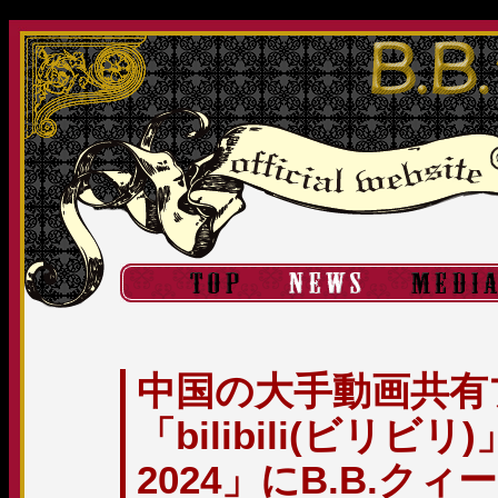
中国の大手動画共有
「bilibili(ビリ
2024」にB.B.ク