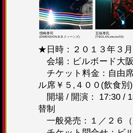
増崎孝司
五味孝氏
(DIMENSION,B.B.クィーンズ)
(T-BOLAN,electro53)
★日時：２０１３年３月
会場：ビルボード大
チケット料金：自由席￥
ル席￥５,４００(飲食別)
開場 / 開演： 17:30 / 18:3
替制
一般発売：１／２６（
チケット問合せ：ビルボード